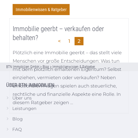
Immobilienwissen & Ratgeber
Immobilie geerbt – verkaufen oder
behalten?
<
1
2
Plötzlich eine Immobilie geerbt – das stellt viele
Menschen vor große Entscheidungen: Was tun
BTN Immobilien GmbH
>
Blog
>
Immobilienwissen & Ratgeber
mit dem plötzlich erhaltenen Eigentum? Selbst
einziehen, vermieten oder verkaufen? Neben
ÜBER BTN IMMOBILIEN
emotionalen Fragen spielen auch steuerliche,
rechtliche und finanzielle Aspekte eine Rolle. In
Über uns
diesem Ratgeber zeigen …
Leistungen
Blog
FAQ