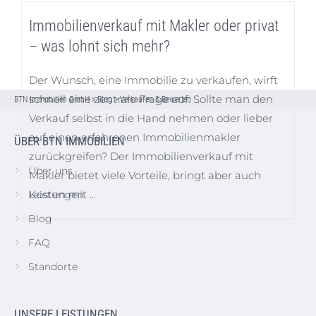
Immobilienverkauf mit Makler oder privat
– was lohnt sich mehr?
Der Wunsch, eine Immobilie zu verkaufen, wirft
schnell eine zentrale Frage auf: Sollte man den
BTN Immobilien GmbH
>
Blog
>
Verkaufen & Bewerten
Verkauf selbst in die Hand nehmen oder lieber
auf einen erfahrenen Immobilienmakler
ÜBER BTN IMMOBILIEN
zurückgreifen? Der Immobilienverkauf mit
Über uns
Makler bietet viele Vorteile, bringt aber auch
Kosten mit …
Leistungen
Blog
FAQ
Standorte
UNSERE LEISTUNGEN