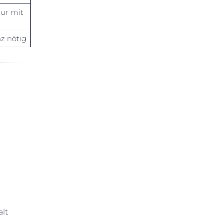
nur mit
nz nötig
lt