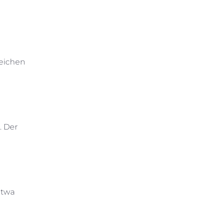
reichen
. Der
etwa