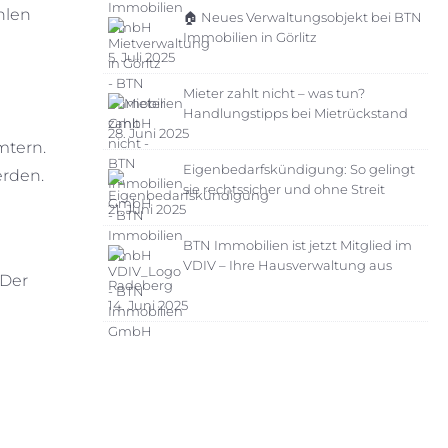
hlen
🏠 Neues Verwaltungsobjekt bei BTN
Immobilien in Görlitz
5. Juli 2025
Mieter zahlt nicht – was tun?
Handlungstipps bei Mietrückstand
28. Juni 2025
mtern.
Eigenbedarfskündigung: So gelingt
erden.
sie rechtssicher und ohne Streit
21. Juni 2025
BTN Immobilien ist jetzt Mitglied im
VDIV – Ihre Hausverwaltung aus
 Der
Radeberg
14. Juni 2025